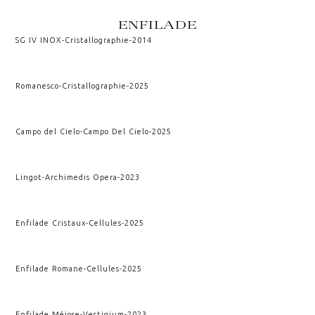
ENFILADE
SG IV INOX
-
Cristallographie
-
2014
Romanesco
-
Cristallographie
-
2025
Campo del Cielo
-
Campo Del Cielo
-
2025
Lingot
-
Archimedis Opera
-
2023
Enfilade Cristaux
-
Cellules
-
2025
Enfilade Romane
-
Cellules
-
2025
Enfilade Méiose
-
Vestigium
-
2023