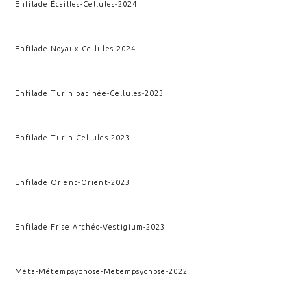
Enfilade Écailles
-
Cellules
-
2024
Enfilade Noyaux
-
Cellules
-
2024
Enfilade Turin patinée
-
Cellules
-
2023
Enfilade Turin
-
Cellules
-
2023
Enfilade Orient
-
Orient
-
2023
Enfilade Frise Archéo
-
Vestigium
-
2023
Méta-Métempsychose
-
Metempsychose
-
2022