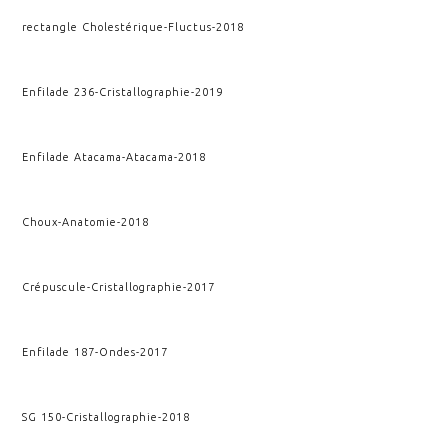
rectangle Cholestérique
-
Fluctus
-
2018
Enfilade 236
-
Cristallographie
-
2019
Enfilade Atacama
-
Atacama
-
2018
Choux
-
Anatomie
-
2018
Crépuscule
-
Cristallographie
-
2017
Enfilade 187
-
Ondes
-
2017
SG 150
-
Cristallographie
-
2018