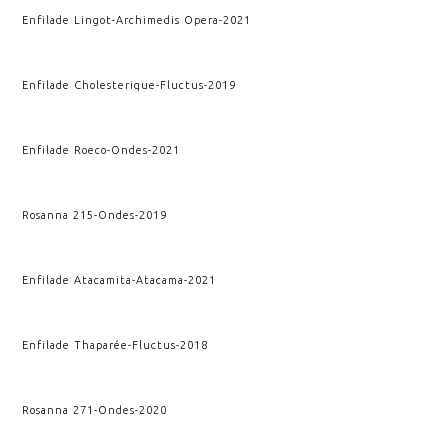
Enfilade Lingot
-
Archimedis Opera
-
2021
Enfilade Cholesterique
-
Fluctus
-
2019
Enfilade Roeco
-
Ondes
-
2021
Rosanna 215
-
Ondes
-
2019
Enfilade Atacamita
-
Atacama
-
2021
Enfilade Thaparée
-
Fluctus
-
2018
Rosanna 271
-
Ondes
-
2020