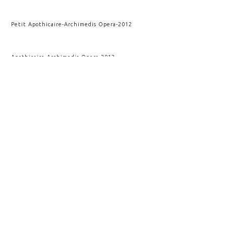
Petit Apothicaire
-
Archimedis Opera
-
2012
Apothicaire
-
Archimedis Opera
-
2012
Deuxième impact
-
Kairos
-
2011
Rupture et conséquence
-
Kairos
-
2010
Impact
-
Kairos
-
2009
Rupture verticale
-
Kairos
-
2009
VOIR AUSSI
COSMICAE IMPULSUM