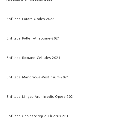
Enfilade Lororo
-
Ondes
-
2022
Enfilade Pollen
-
Anatomie
-
2021
Enfilade Romane
-
Cellules
-
2021
Enfilade Mangroove
-
Vestigium
-
2021
Enfilade Lingot
-
Archimedis Opera
-
2021
Enfilade Cholesterique
-
Fluctus
-
2019