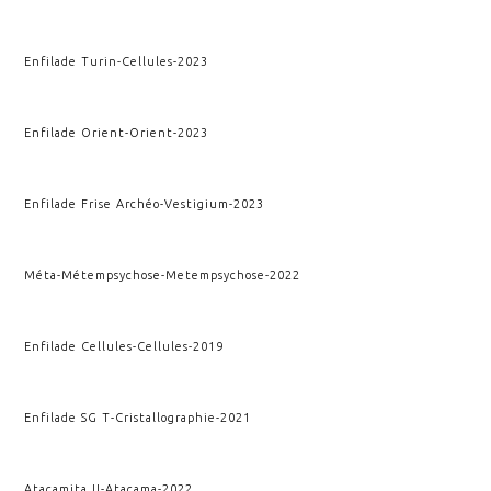
Enfilade Turin
-
Cellules
-
2023
Enfilade Orient
-
Orient
-
2023
Enfilade Frise Archéo
-
Vestigium
-
2023
Méta-Métempsychose
-
Metempsychose
-
2022
Enfilade Cellules
-
Cellules
-
2019
Enfilade SG T
-
Cristallographie
-
2021
Atacamita II
-
Atacama
-
2022