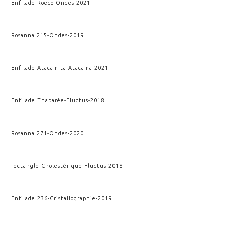
Enfilade Roeco
-
Ondes
-
2021
Rosanna 215
-
Ondes
-
2019
Enfilade Atacamita
-
Atacama
-
2021
Enfilade Thaparée
-
Fluctus
-
2018
Rosanna 271
-
Ondes
-
2020
rectangle Cholestérique
-
Fluctus
-
2018
Enfilade 236
-
Cristallographie
-
2019