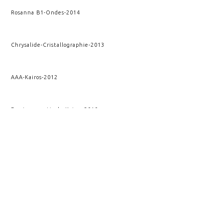
Rosanna B1
-
Ondes
-
2014
Chrysalide
-
Cristallographie
-
2013
AAA
-
Kairos
-
2012
Fracture verticale
-
Kairos
-
2010
VOIR AUSSI
VESTIGIUM
FLUCTUS
CULTUS