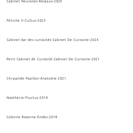
Cabinet Neurones
-
Reseaux
-
2025
Fétiche II
-
Cultus
-
2023
Cabinet bar des curiosités
-
Cabinet De Curiosite
-
2024
Petit Cabinet de Curiosité
-
Cabinet De Curiosite
-
2021
Chrysalide Papillon
-
Anatomie
-
2021
Noothécie
-
Fluctus
-
2019
Colonne Rosanna
-
Ondes
-
2018