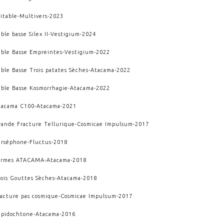
itable
-
Multivers
-
2023
ble basse Silex II
-
Vestigium
-
2024
able Basse Empreintes
-
Vestigium
-
2022
able Basse Trois patates Sèches
-
Atacama
-
2022
able Basse Kosmorrhagie
-
Atacama
-
2022
tacama C100
-
Atacama
-
2021
rande Fracture Tellurique
-
Cosmicae Impulsum
-
2017
erséphone
-
Fluctus
-
2018
armes ATACAMA
-
Atacama
-
2018
rois Gouttes Sèches
-
Atacama
-
2018
racture pas cosmique
-
Cosmicae Impulsum
-
2017
epidochtone
-
Atacama
-
2016