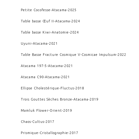
Petite Cocofesse
-
Atacama
-
2025
Table basse Œuf II
-
Atacama
-
2024
Table basse Kiwi
-
Anatomie
-
2024
Uyuni
-
Atacama
-
2021
Table Basse Fracture Cosmique V
-
Cosmicae Impulsum
-
2022
Atacama 197-5
-
Atacama
-
2021
Atacama C90
-
Atacama
-
2021
Ellipse Cholestérique
-
Fluctus
-
2018
Trois Gouttes Sèches Bronze
-
Atacama
-
2019
Mamluk Flower
-
Orient
-
2019
Chaos
-
Cultus
-
2017
Prismique
-
Cristallographie
-
2017