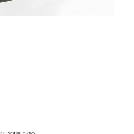
lex I
-
Vestigium
-
2025