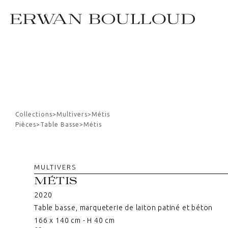
Collections
>
Multivers
>
Métis
Pièces
>
Table Basse
>
Métis
MULTIVERS
MÉTIS
2020
Table basse, marqueterie de laiton patiné et béton
166 x 140 cm - H 40 cm