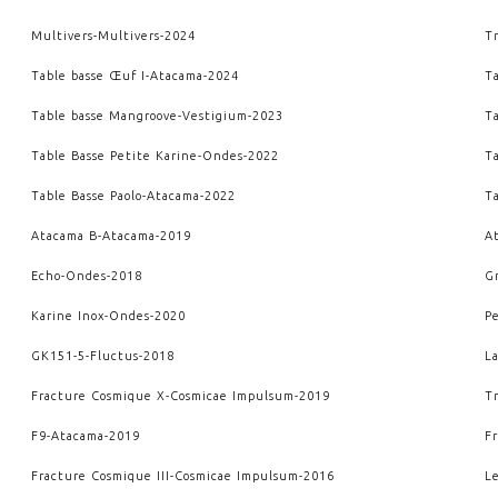
Multivers
-
Multivers
-
2024
Tr
Table basse Œuf I
-
Atacama
-
2024
Ta
Table basse Mangroove
-
Vestigium
-
2023
T
Table Basse Petite Karine
-
Ondes
-
2022
T
Table Basse Paolo
-
Atacama
-
2022
T
Atacama B
-
Atacama
-
2019
A
Echo
-
Ondes
-
2018
G
Karine Inox
-
Ondes
-
2020
P
GK151-5
-
Fluctus
-
2018
L
Fracture Cosmique X
-
Cosmicae Impulsum
-
2019
T
F9
-
Atacama
-
2019
F
Fracture Cosmique III
-
Cosmicae Impulsum
-
2016
L